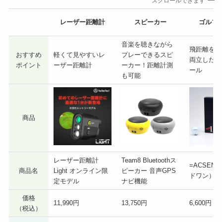
スクロールできます
レーザー距離計
スピーカー
ゴルフ
音楽を聴きながら
飛距離をス
おすすめ
軽くて見やすいレ
プレーできるスピ
両立したゴ
ポイント
ーザー距離計
ーカー！距離計測
ール
も可能
商品
レーザー距離計
Team8 Bluetoothス
=ACSEND
商品名
Light オンライン限
ピーカー 音声GPS
ドワン）=
定モデル
ナビ機能
価格
11,990円
13,750円
6,600円
（税込）