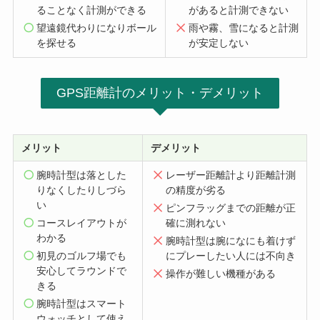
ることなく計測ができる
があると計測できない
望遠鏡代わりになりボール
雨や霧、雪になると計測
を探せる
が安定しない
GPS距離計のメリット・デメリット
メリット
デメリット
腕時計型は落とした
レーザー距離計より距離計測
りなくしたりしづら
の精度が劣る
い
ピンフラッグまでの距離が正
コースレイアウトが
確に測れない
わかる
腕時計型は腕になにも着けず
初見のゴルフ場でも
にプレーしたい人には不向き
安心してラウンドで
操作が難しい機種がある
きる
腕時計型はスマート
ウォッチとして使え