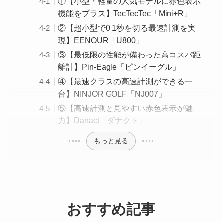
①【小型・軽量の人気モデルに赤色表示
機能をプラス】TecTecTec「Mini+R」
②【超小型で0.1秒を切る最速計測を実
現】EENOUR「U800」
③【最低限の性能が備わった高コスパ距
離計】Pin-Eagle「ピンイーグル」
④【最速クラスの高速計測ができる一
台】NINJOR GOLF「NJ007」
⑤【高速計測と見やすい赤色表示が魅
力】Danact「ダナクト」
もっと見る
おすすめ記事