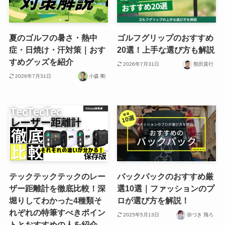
夏のゴルフの暑さ・熱中
ゴルフグリップのおすすめ
症・日焼け・汗対策｜おす
20選！上手な選び方も解説
すめグッズを紹介
2026年7月31日
熊田貴行
2026年7月31日
小森 剛
テックテックテックのレー
バックパックのおすすめ厳
ザー距離計を徹底比較！深
選10選｜ファッションのプ
堀りしてわかった4種類そ
ロが選び方を解説！
れぞれの特筆すべきポイン
2025年5月13日
弥づき 飛ろ
トとおすすめの人を紹介